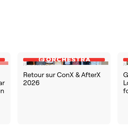
JUNE 30, 2026
JU
Retour sur ConX & AfterX
G
ar
2026
L
on
f