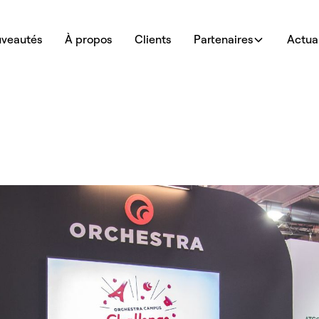
veautés
À propos
Clients
Partenaires
Actual
vents Officer