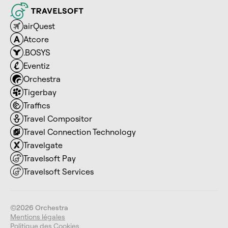
airQuest
Atcore
.BOSYS
Eventiz
Orchestra
Tigerbay
Traffics
Travel Compositor
Travel Connection Technology
Travelgate
Travelsoft Pay
Travelsoft Services
©2026 Orchestra
Mentions légales
Politique des Cookies