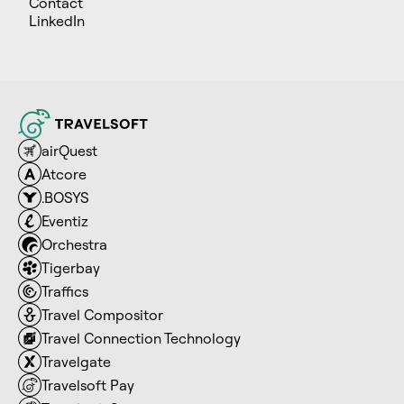
Contact
LinkedIn
airQuest
Atcore
.BOSYS
Eventiz
Orchestra
Tigerbay
Traffics
Travel Compositor
Travel Connection Technology
Travelgate
Travelsoft Pay