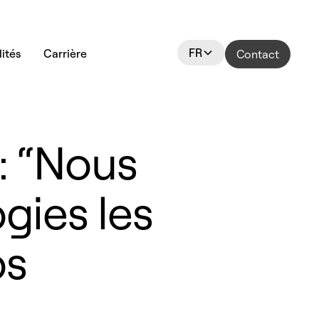
FR
ités
Carrière
Contact
 : “Nous
gies les
os