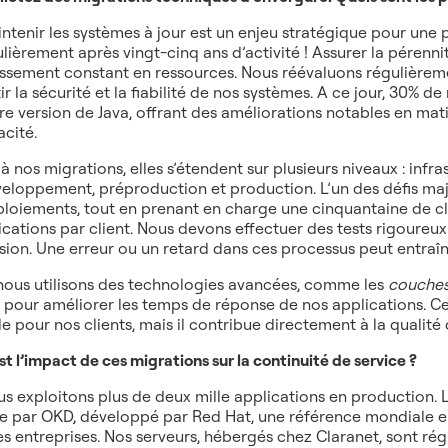
ntenir les systèmes à jour est un enjeu stratégique pour une pl
ulièrement après vingt-cinq ans d’activité ! Assurer la pérenni
issement constant en ressources. Nous réévaluons régulièrem
ir la sécurité et la fiabilité de nos systèmes. A ce jour, 30% d
re version de Java, offrant des améliorations notables en mat
acité.
à nos migrations, elles s’étendent sur plusieurs niveaux : inf
eloppement, préproduction et production. L’un des défis majeu
ploiements, tout en prenant en charge une cinquantaine de cli
ications par client. Nous devons effectuer des tests rigoureux
sion. Une erreur ou un retard dans ces processus peut entraî
 nous utilisons des technologies avancées, comme les
couche
 pour améliorer les temps de réponse de nos applications. Ce t
ble pour nos clients, mais il contribue directement à la qualité 
st l’impact de ces migrations sur la continuité de service ?
s exploitons plus de deux mille applications en production. 
e par OKD, développé par Red Hat, une référence mondiale e
es entreprises. Nos serveurs, hébergés chez Claranet, sont rég