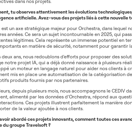
ctives dans nos projets.
ent, tu observes attentivement les évolutions technologiques,
ligence artificielle. Avez-vous des projets liés à cette nouvelle
A est un axe stratégique majeur pour Orchestra, dans lequel 
res années. Ce sera un sujet incontournable en 2025, qui pass
tentes légitimes. Cela représente un immense potentiel en ter
importants en matière de sécurité, notamment pour garantir l
 deux ans, nous redoublons d'efforts pour proposer des solutio
ige notre projet IA, qui a déjà donné naissance à plusieurs réa
ppé un moteur en langage naturel pour aider nos clients à cré
ent mis en place une automatisation de la catégorisation des o
ptifs produits fournis par nos partenaires.
lleurs, depuis plusieurs mois, nous accompagnons le CEDIV dan
ent, alimenté par les données d’Orchestra, répond aux question
interactions. Ces projets illustrent parfaitement la manière do
orter de la valeur ajoutée à nos clients.
avoir abordé ces projets innovants, comment toutes ces avanc
e du groupe Travelsoft ?