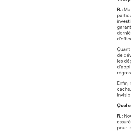
R. :
Mai
partic
invest
garant
derniè
d’effic
Quant 
de dév
les dé
d’appl
régres
Enfin,
cache,
invisi
Quel e
R. :
Nou
assuré
pour l