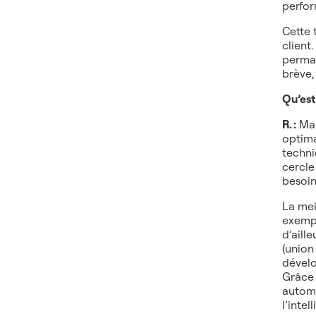
perfor
Cette 
client
perman
brève,
Qu’est
R. :
Ma 
optima
techni
cercle
besoin
La mei
exempl
d’aill
(union
dévelo
Grâce 
automa
l’inte