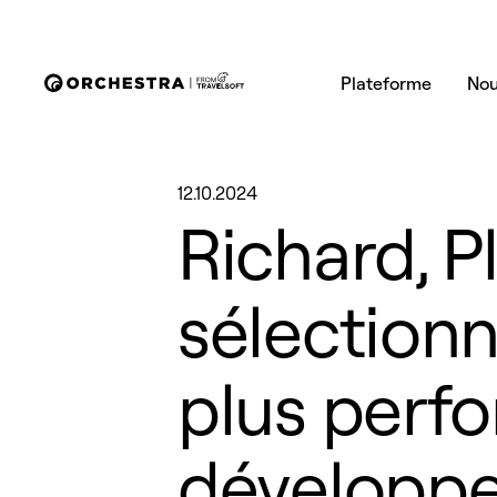
Plateforme
Nou
12.10.2024
Richard, P
sélectionn
plus perf
développe