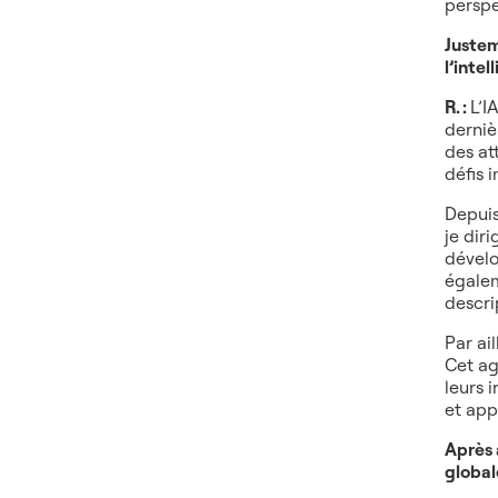
perspe
Justem
l’intel
R. :
L’I
derniè
des at
défis 
Depuis
je dir
dévelo
égalem
descri
Par ai
Cet ag
leurs 
et app
Après 
global