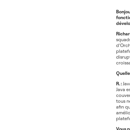
Bonjou
foncti
dévelo
Richar
squads
d’Orch
platef
disrup
croiss
Quelle
R. :
Jav
Java e
couver
tous n
afin q
amélio
platef
Vous p