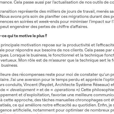
mance. Cela passe aussi par l'actualisation de nos outils de c
transition représente des milliers de jours de travail, menés s
. Nous avons pris soin de planifier ces migrations durant des 
ences en soirées et week-ends pour minimiser l'impact sur l’a
 peut engendrer des pertes de chiffre d'affaires.
-ce qui te motive le plus ?
principale motivation repose sur la productivité et l'efficacit
le pour répondre aux besoins de nos clients. Cela passe par 
ques. Lorsque le business, le fonctionnel et la technique fonc
 vertueux. Mon rôle est de m’assurer que la technique sert le
 business.
lleure des récompenses reste pour moi de constater qu’un pr
aire. J’ai une aversion pour le temps perdu et apprécie l’opt
eurs conduits, Vincent (Reydet, Architecte Système Réseaux) 
 de «
development »
et de «
operations »).
Cette philosophie
ppement et d’exploitation, favorise une meilleure communic
à cette approche, des tâches manuelles chronophages ont ét
tisés, ce qui améliore notre efficacité au quotidien
.
Enfin, je
lligence artificielle, notamment pour optimiser de nombreux p