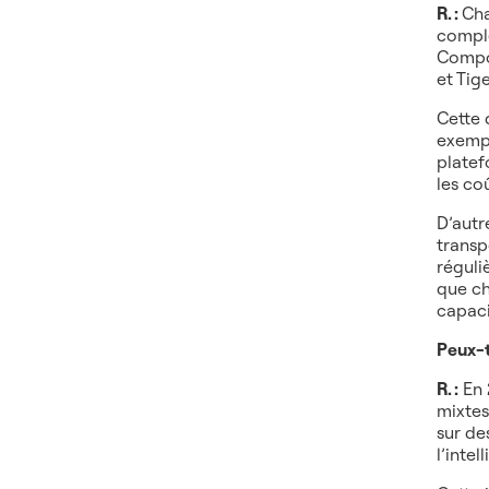
R. :
Cha
complé
Compos
et Tig
Cette 
exempl
platef
les co
D’autr
transp
réguli
que ch
capaci
Peux-t
R. :
En 
mixtes
sur de
l’intel