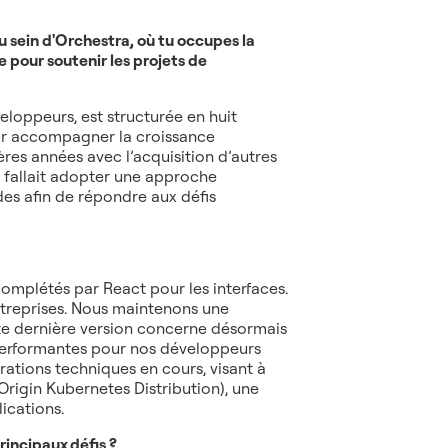
u sein d'Orchestra, où tu occupes la
 pour soutenir les projets de
oppeurs, est structurée en huit
ur accompagner la croissance
ères années avec l’acquisition d’autres
s fallait adopter une approche
des afin de répondre aux défis
omplétés par React pour les interfaces.
ntreprises. Nous maintenons une
ette dernière version concerne désormais
 performantes pour nos développeurs
grations techniques en cours, visant à
rigin Kubernetes Distribution), une
ications.
rincipaux défis ?