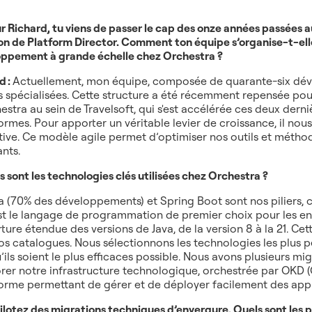
r Richard, tu viens de passer le cap des onze années passées a
on de Platform Director. Comment ton équipe s’organise-t-elle
ppement à grande échelle chez Orchestra ?
d :
Actuellement, mon équipe, composée de quarante-six dével
 spécialisées. Cette structure a été récemment repensée po
estra au sein de Travelsoft, qui s'est accélérée ces deux derni
ormes. Pour apporter un véritable levier de croissance, il nou
tive. Ce modèle agile permet d’optimiser nos outils et métho
ants.
s sont les technologies clés utilisées chez Orchestra ?
a (70% des développements) et Spring Boot sont nos piliers, c
st le langage de programmation de premier choix pour les e
ture étendue des versions de Java, de la version 8 à la 21. C
os catalogues. Nous sélectionnons les technologies les plus
u’ils soient le plus efficaces possible. Nous avons plusieurs mi
rer notre infrastructure technologique, orchestrée par OKD (O
orme permettant de gérer et de déployer facilement des appl
ilotez des migrations techniques d’envergure. Quels sont les p