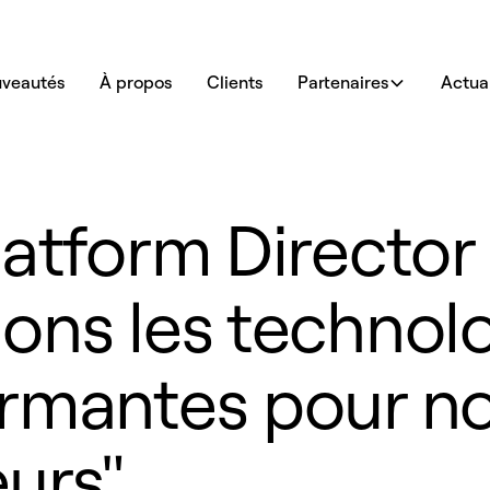
veautés
À propos
Clients
Partenaires
Actual
latform Director
ons les technolo
ormantes pour n
urs"