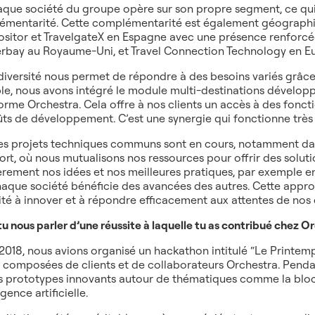
que société du groupe opère sur son propre segment, ce qu
mentarité. Cette complémentarité est également géographiqu
itor et TravelgateX en Espagne avec une présence renforcée
erbay au Royaume-Uni, et Travel Connection Technology en Eu
diversité nous permet de répondre à des besoins variés grâce
e, nous avons intégré le module multi-destinations développ
orme Orchestra. Cela offre à nos clients un accès à des fonct
ûts de développement. C’est une synergie qui fonctionne très 
es projets techniques communs sont en cours, notamment dan
ort, où nous mutualisons nos ressources pour offrir des solut
èrement nos idées et nos meilleures pratiques, par exemple en m
aque société bénéficie des avancées des autres. Cette appro
té à innover et à répondre efficacement aux attentes de nos c
u nous parler d’une réussite à laquelle tu as contribué chez O
2018, nous avions organisé un hackathon intitulé “Le Printemp
 composées de clients et de collaborateurs Orchestra. Pendan
s prototypes innovants autour de thématiques comme la block
ligence artificielle.