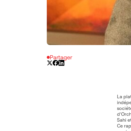
Partager
La pla
indépe
sociét
d’Orch
Sahi e
Ce rap