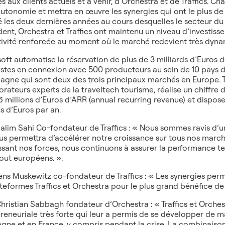
es aux clients actuels et à venir, d’Orchestra et de Traffics. 
autonomie et mettra en œuvre les synergies qui ont le plus de
 les deux dernières années au cours desquelles le secteur du 
ent, Orchestra et Traffics ont maintenu un niveau d’investis
tivité renforcée au moment où le marché redevient très dyna
soft automatise la réservation de plus de 3 milliards d’Euros 
stes en connexion avec 500 producteurs au sein de 10 pays d
magne qui sont deux des trois principaux marchés en Europe. 
orateurs experts de la traveltech tourisme, réalise un chiffre d
6 millions d’Euros d’ARR (annual recurring revenue) et dispos
ns d’Euros par an.
alim Sahi Co-fondateur de Traffics : « Nous sommes ravis d’un
us permettra d’accélérer notre croissance sur tous nos march
ssant nos forces, nous continuons à assurer la performance t
tout européens. ».
ens Muskewitz co-fondateur de Traffics : « Les synergies per
ateformes Traffics et Orchestra pour le plus grand bénéfice de
hristian Sabbagh fondateur d’Orchestra : « Traffics et Orches
reneuriale très forte qui leur a permis de se développer de m
gne et en France, y compris pendant la crise. La combinaiso