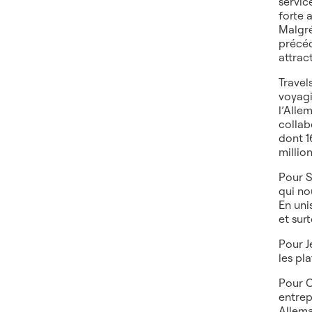
servic
forte 
Malgré
précéd
attrac
Travel
voyagi
l’Alle
collab
dont 1
millio
Pour S
qui no
En uni
et sur
Pour J
les pl
Pour C
entrep
Allema