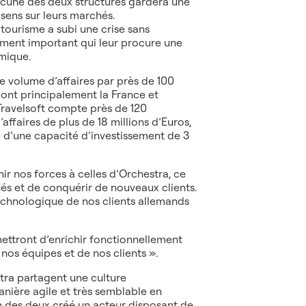
Chacune des deux structures gardera une
 sens sur leurs marchés.
tourisme a subi une crise sans
sement important qui leur procure une
mique.
de volume d’affaires par près de 100
ont principalement la France et
Travelsoft compte près de 120
’affaires de plus de 18 millions d’Euros,
e d’une capacité d’investissement de 3
ir nos forces à celles d’Orchestra, ce
és et de conquérir de nouveaux clients.
echnologique de nos clients allemands
mettront d’enrichir fonctionnellement
 nos équipes et de nos clients ».
tra partagent une culture
anière agile et très semblable en
n des deux créé un acteur disposant de