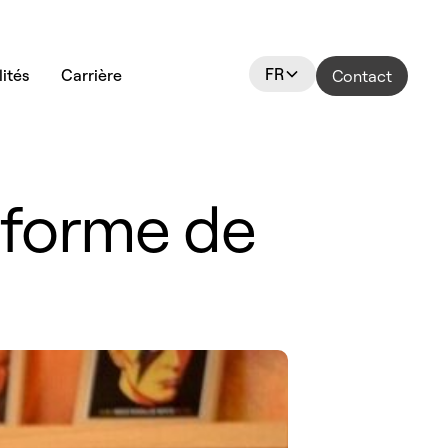
FR
ités
Carrière
Contact
teforme de