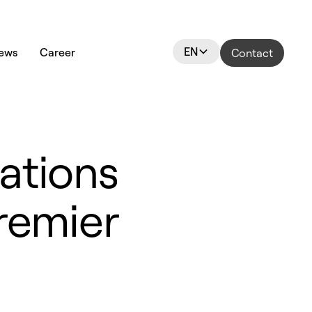
EN
ews
Career
Contact
ations
remier