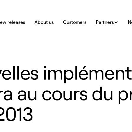
ew releases
About us
Customers
Partners
N
elles implément
ra au cours du p
2013