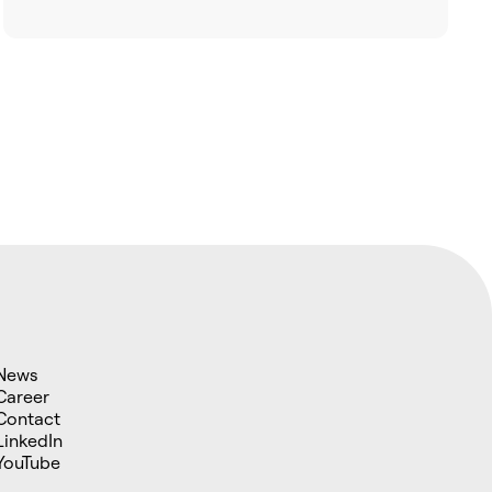
News
Career
Contact
LinkedIn
YouTube