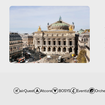
airQuest
Atcore
.BOSYS
Eventiz
Orche