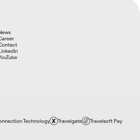
News
Career
Contact
LinkedIn
YouTube
Connection Technology
Travelgate
Travelsoft Pay