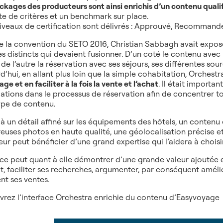
ckages des producteurs sont ainsi enrichis d’un contenu quali
ste de critères et un benchmark sur place.
niveaux de certification sont délivrés : Approuvé, Recommandé,
e la convention du SETO 2016, Christian Sabbagh avait expos
 distincts qui devaient fusionner. D’un coté le contenu avec le
t de l’autre la réservation avec ses séjours, ses différentes so
d’hui, en allant plus loin que la simple cohabitation, Orchest
ge et en faciliter à la fois la vente et l’achat
. Il était importa
ations dans le processus de réservation afin de concentrer tou
ype de contenu.
à un détail affiné sur les équipements des hôtels, un contenu 
uses photos en haute qualité, une géolocalisation précise et 
ur peut bénéficier d’une grand expertise qui l’aidera à choisir
ce peut quant à elle démontrer d’une grande valeur ajoutée 
t, faciliter ses recherches, argumenter, par conséquent amélior
nt ses ventes.
rez l’interface Orchestra enrichie du contenu d’Easyvoyage