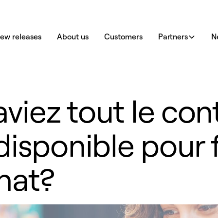
ew releases
About us
Customers
Partners
N
 aviez tout le co
disponible pour f
chat?