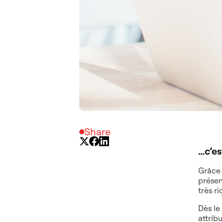
Share
…c’es
Grâce 
présen
très r
Dès le
attrib