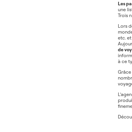
Les pa
une li
Trois 
Lors d
mondes
etc. e
Aujour
de voya
inform
à ce t
Grâce 
nombre
voyage
L’agen
produi
fineme
Découv