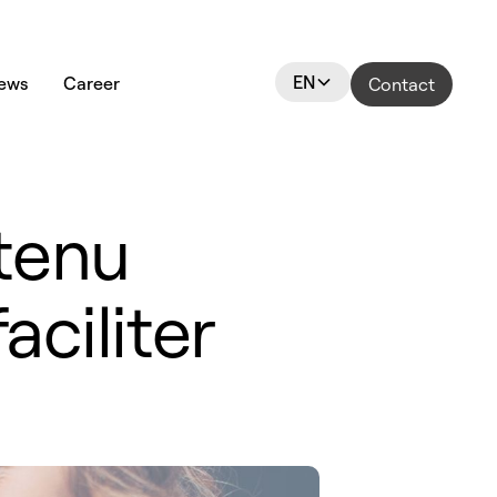
EN
ews
Career
Contact
ntenu
aciliter