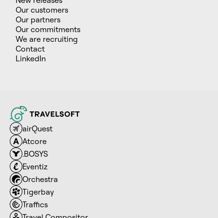
Our customers
Our partners
Our commitments
We are recruiting
Contact
LinkedIn
airQuest
Atcore
.BOSYS
Eventiz
Orchestra
Tigerbay
Traffics
Travel Compositor