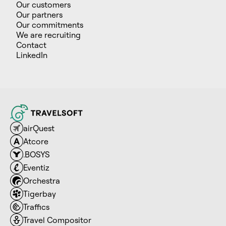
Our customers
Our partners
Our commitments
We are recruiting
Contact
LinkedIn
airQuest
Atcore
.BOSYS
Eventiz
Orchestra
Tigerbay
Traffics
Travel Compositor